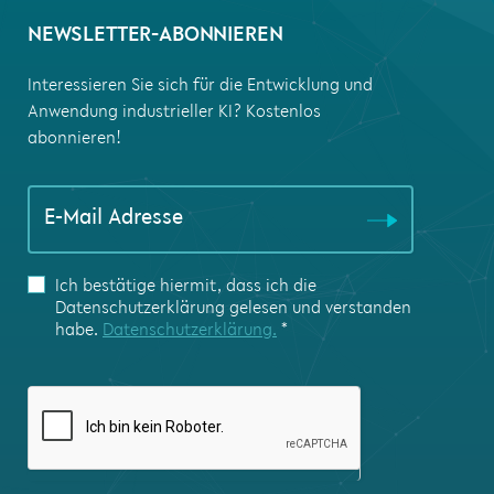
NEWSLETTER-ABONNIEREN
Interessieren Sie sich für die Entwicklung und
Anwendung industrieller KI? Kostenlos
abonnieren!
Falls Du
E-Mail Adresse
menschlich
bist, lasse
dieses Feld
Ich bestätige hiermit, dass ich die
leer.
Datenschutzerklärung gelesen und verstanden
habe.
Datenschutzerklärung.
*