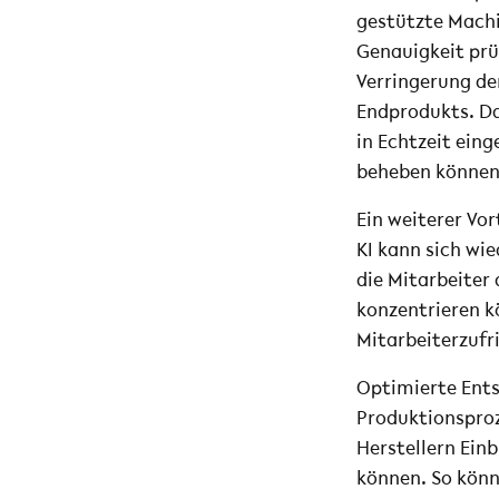
gestützte Machi
Genauigkeit prüf
Verringerung de
Endprodukts. D
in Echtzeit eing
beheben können,
Ein weiterer Vor
KI kann sich wi
die Mitarbeiter
konzentrieren k
Mitarbeiterzufr
Optimierte Entsc
Produktionspro
Herstellern Ein
können. So könn