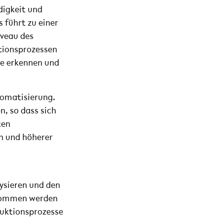
digkeit und
 führt zu einer
iveau des
tionsprozessen
me erkennen und
utomatisierung.
, so dass sich
ten
en und höherer
ysieren und den
genommen werden
duktionsprozesse