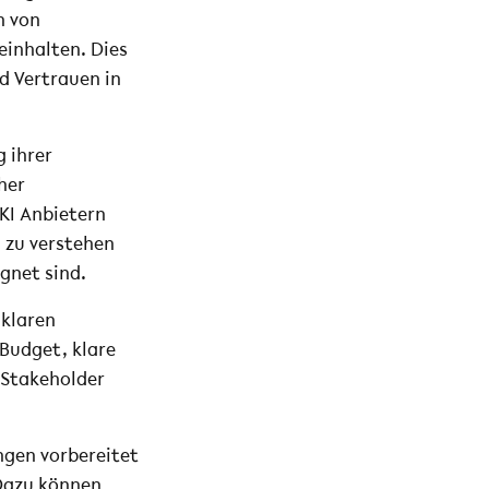
n von
einhalten. Dies
d Vertrauen in
g ihrer
her
KI Anbietern
 zu verstehen
gnet sind.
 klaren
 Budget, klare
 Stakeholder
ngen vorbereitet
 Dazu können