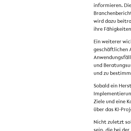
informieren. Di
Branchenbericht
wird dazu beitr
ihre Fähigkeite
Ein weiterer wic
geschäftlichen A
Anwendungsfälle
und Beratungsun
und zu bestimme
Sobald ein Herst
Implementierung
Ziele und eine 
über das KI-Proj
Nicht zuletzt so
sein, die bei d