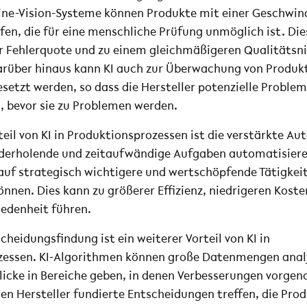
ne-Vision-Systeme können Produkte mit einer Geschwin
en, die für eine menschliche Prüfung unmöglich ist. Dies
r Fehlerquote und zu einem gleichmäßigeren Qualitätsn
arüber hinaus kann KI auch zur Überwachung von Produk
esetzt werden, so dass die Hersteller potenzielle Proble
 bevor sie zu Problemen werden.
teil von KI in Produktionsprozessen ist die verstärkte A
ederholende und zeitaufwändige Aufgaben automatisieren
 auf strategisch wichtigere und wertschöpfende Tätigkei
önnen. Dies kann zu größerer Effizienz, niedrigeren Kost
iedenheit führen.
heidungsfindung ist ein weiterer Vorteil von KI in
zessen. KI-Algorithmen können große Datenmengen anal
blicke in Bereiche geben, in denen Verbesserungen vor
en Hersteller fundierte Entscheidungen treffen, die Pro