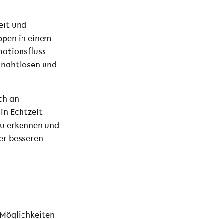
eit und
ppen in einem
mationsfluss
 nahtlosen und
ich an
in Echtzeit
zu erkennen und
er besseren
 Möglichkeiten