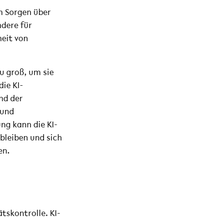
n Sorgen über
ndere für
eit von
zu groß, um sie
ie KI-
nd der
 und
ng kann die KI-
bleiben und sich
en.
ätskontrolle. KI-